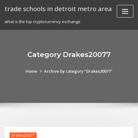
Skip
trade schools in detroit metro area
to
content
what is the top cryptocurrency exchange
Category Drakes20077
Home
Archive by category "Drakes20077"
Drakes20077